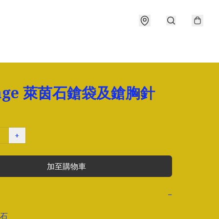
tage 萊茵石鎗袋及鎗胸針
+
加至購物車
−
石
