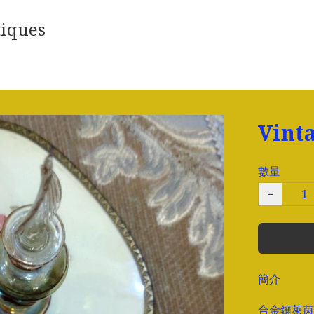
iques
Vin
數量
−
簡介
合金鑲萊茵