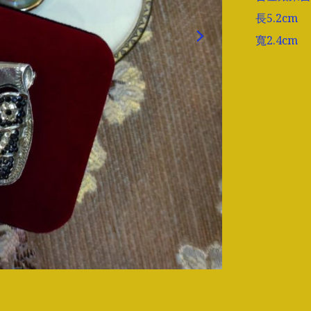
長5.2cm

寬2.4cm