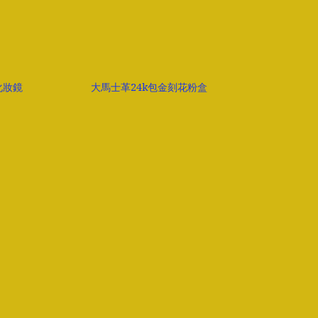
 化妝鏡
大馬士革24k包金刻花粉盒