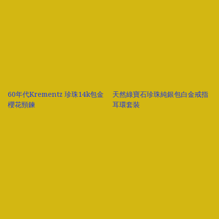
60年代Krementz 珍珠14k包金
天然綠寶石珍珠純銀包白金戒指
櫻花頸鍊
耳環套裝