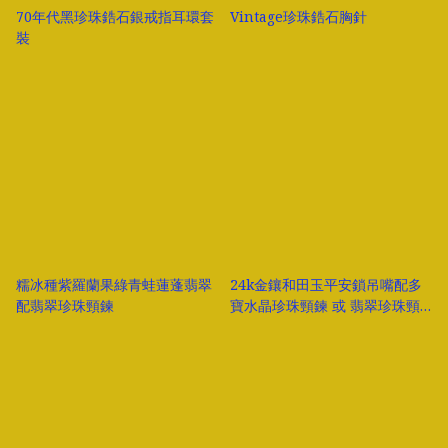
70年代黑珍珠鋯石銀戒指耳環套
Vintage珍珠鋯石胸針
裝
糯冰種紫羅蘭果綠青蛙蓮蓬翡翠
24k金鑲和田玉平安鎖吊嘴配多
配翡翠珍珠頸鍊
寶水晶珍珠頸鍊 或 翡翠珍珠頸
鍊