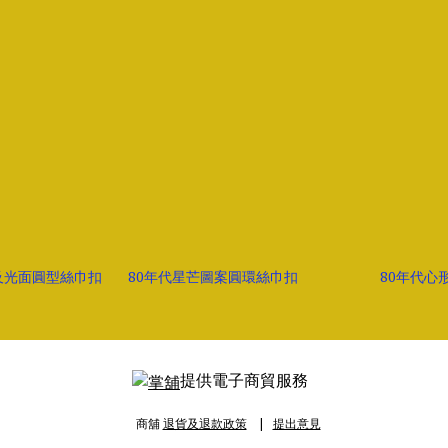
及光面圓型絲巾扣
80年代星芒圖案圓環絲巾扣
80年代心
提供電子商貿服務
商舖
退貨及退款政策
提出意見