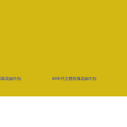
形敲花絲巾扣
80年代立體玫瑰花絲巾扣