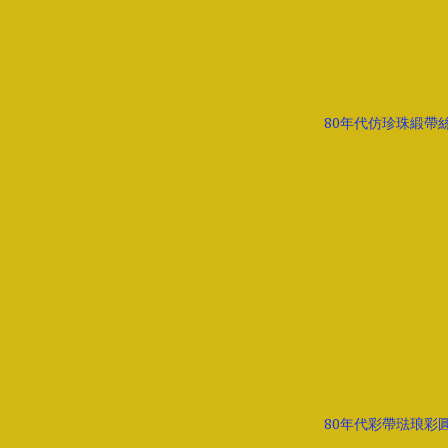
80年代仿珍珠緞帶
80年代彩帶琺琅彩