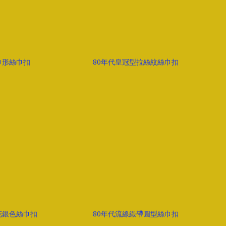
巾形絲巾扣
80年代皇冠型拉絲紋絲巾扣
花銀色絲巾扣
80年代流線緞帶圓型絲巾扣