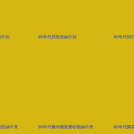
絲巾扣
80年代貝殼形絲巾扣
80年代領
圓型絲巾夾
80年代幾何圖案磨砂面絲巾夾
80年代圓