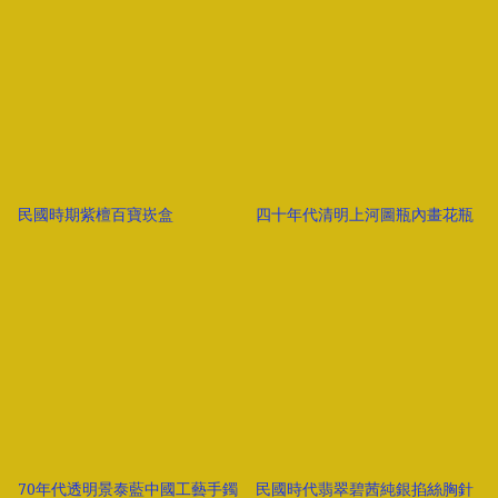
民國時期紫檀百寶崁盒
四十年代清明上河圖瓶內畫花瓶
70年代透明景泰藍中國工藝手鐲
民國時代翡翠碧茜純銀掐絲胸針