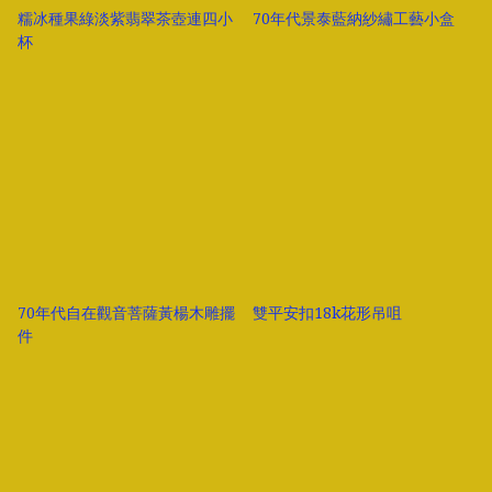
糯冰種果綠淡紫翡翠茶壺連四小
70年代景泰藍納紗繡工藝小盒
杯
70年代自在觀音菩薩黃楊木雕擺
雙平安扣18k花形吊咀
件