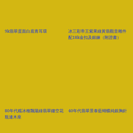
9k翡翠蛋面白底青耳環
冰三彩帝王紫果綠黃翡觀音雕件
配18k金扣及銀鍊（附證書）
80年代糯冰種飄陽綠翡翠鏤空花
40年代翡翠景泰藍蝴蝶純銀胸針
瓶連木座