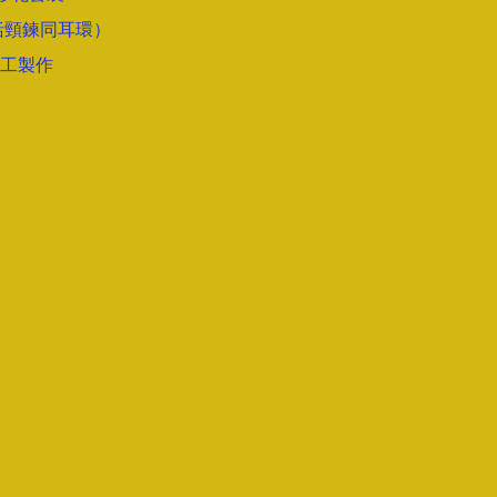
括頸鍊同耳環）
