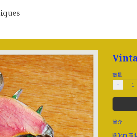
iques
Vin
數量
−
簡介
闊3cm 高4.