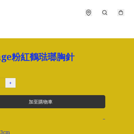
tage粉紅鶴琺瑯胸針
+
加至購物車
−
3cm
