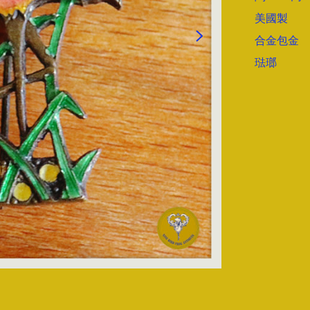
美國製

合金包金

琺瑯