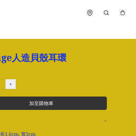
tage人造貝殼耳環
+
加至購物車
−
1.6cm, 寬3cm