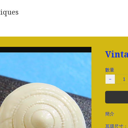
iques
Vin
數量
−
簡介
耳環尺寸：長