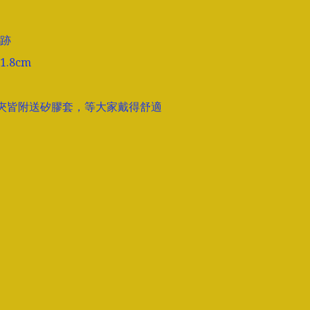
跡

8cm

ge耳夾皆附送矽膠套，等大家戴得舒適