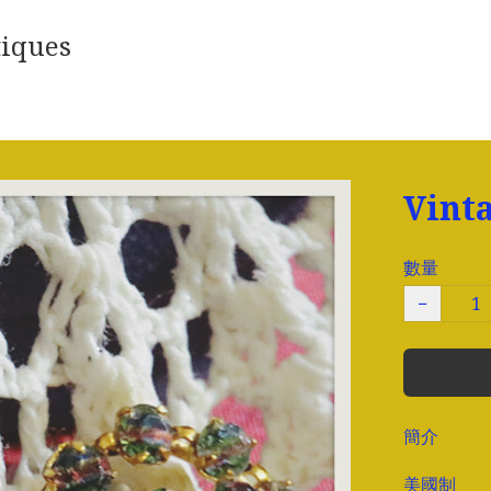
iques
Vin
數量
−
簡介
美國制
