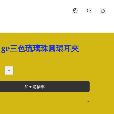
tage三色琉璃珠圓環耳夾
+
加至購物車
−