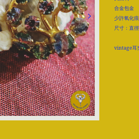
合金包金

少許氧化痕
尺寸：直徑1.
vinta