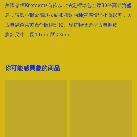
美國品牌Krementz首飾以比法定標準包金厚30倍高品質盛
名，這款小鴨金屬以拉絲和扭紋兩種質感造出小鴨形態，以
古典綠色萊茵石作眼睛點綴。配搭輕便造型古典調皮。

胸針尺寸：長4.1cm, 闊2.6cm
你可能感興趣的商品