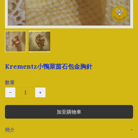
Krementz小鴨萊茵石包金胸針
數量
−
+
加至購物車
簡介
−