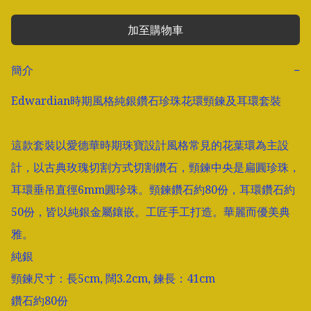
加至購物車
簡介
−
Edwardian時期風格純銀鑽石珍珠花環頸鍊及耳環套裝

這款套裝以愛德華時期珠寶設計風格常見的花葉環為主設
計，以古典玫瑰切割方式切割鑽石，頸鍊中央是扁圓珍珠，
耳環垂吊直徑6mm圓珍珠。頸鍊鑽石約80份，耳環鑽石約
50份，皆以純銀金屬鑲嵌。工匠手工打造。華麗而優美典
雅。

純銀

頸鍊尺寸：長5cm, 闊3.2cm, 鍊長：41cm

鑽石約80份
