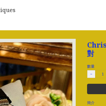
iques
Chri
對
數量
−
簡介