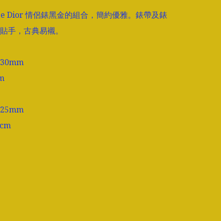
age Dior 情侶錶黑金的組合，簡約優雅。錶帶及錶
貼手，古典易襯。

0mm



5mm

cm