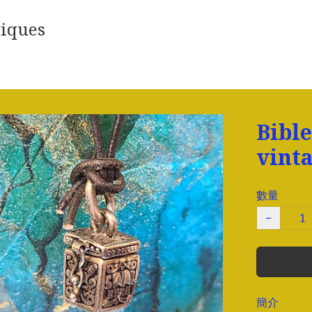
iques
Bib
vint
數量
−
簡介