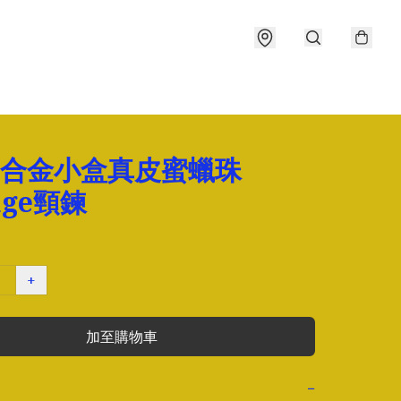
le合金小盒真皮蜜蠟珠
age頸鍊
+
加至購物車
−