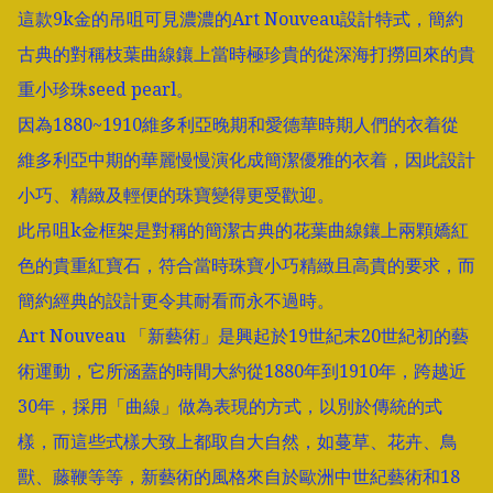
這款9k金的吊咀可見濃濃的Art Nouveau設計特式，簡約
古典的對稱枝葉曲線鑲上當時極珍貴的從深海打撈回來的貴
重小珍珠seed pearl。

因為1880~1910維多利亞晚期和愛德華時期人們的衣着從
維多利亞中期的華麗慢慢演化成簡潔優雅的衣着，因此設計
小巧、精緻及輕便的珠寶變得更受歡迎。

此吊咀k金框架是對稱的簡潔古典的花葉曲線鑲上兩顆嬌紅
色的貴重紅寶石，符合當時珠寶小巧精緻且高貴的要求，而
簡約經典的設計更令其耐看而永不過時。

Art Nouveau 「新藝術」是興起於19世紀末20世紀初的藝
術運動，它所涵蓋的時間大約從1880年到1910年，跨越近
30年，採用「曲線」做為表現的方式，以別於傳統的式
樣，而這些式樣大致上都取自大自然，如蔓草、花卉、鳥
獸、藤鞭等等，新藝術的風格來自於歐洲中世紀藝術和18