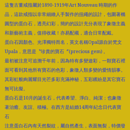
這隻古董戒指屬於1890-1919年Art Nouveau 時期的作
品，這款戒指以非常細緻人手製作的扭繩的設計，包圍著橢
圓型的蛋白石，透亮幻彩，簡約的設計充分表現了象徵主義
和新藝術主義，值得收藏！亦易配襯，適合日常配戴。

蛋白石因顏色、光澤獨特而名，英文名稱Opal源自於梵文
Upala，意思是〝珍貴的寶石〞(precious gem) 。

最初被注意可追溯千年前，因為特有多變遊彩，一顆寶石裡
面可看到其他所有寶石的色彩，象徵人類多變的愛情韻事。
其彩虹般絢麗耀目光芒多彩充滿神秘，五彩繽紛是其它寶石
無可比擬。

蛋白石是10月的誕生石，代表希望、淨白、純潔；也象徵
著治癒、友誼、積極。在西方是結婚14周年紀念日代表寶
石

注意蛋白石內有天然裂紋，屬自然產生，表面無裂，特價發