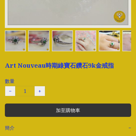
Art Nouveau時期綠寶石鑽石9k金戒指
數量
−
+
加至購物車
簡介
−