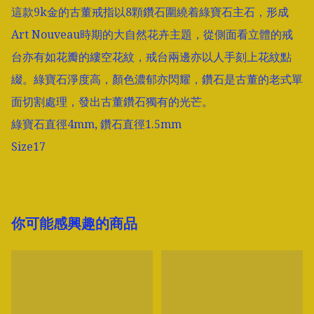
這款9k金的古董戒指以8顆鑽石圍繞着綠寶石主石，形成
Art Nouveau時期的大自然花卉主題，從側面看立體的戒
台亦有如花瓣的縷空花紋，戒台兩邊亦以人手刻上花紋點
綴。綠寶石淨度高，顏色濃郁亦閃耀，鑽石是古董的老式單
面切割處理，發出古董鑽石獨有的光芒。

綠寶石直徑4mm, 鑽石直徑1.5mm

Size17
你可能感興趣的商品