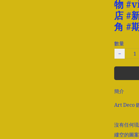
物 #v
店 #新
角 #
數量
−
簡介
Art Deco
沒有任何琉
縷空的圖案及