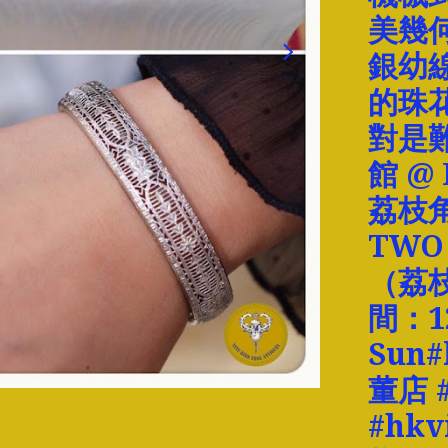
美幾
銀幼
的珠
對是
館 @
荔枝角
TWO
（荔枝
間：12
Sun
董店 #
#hk