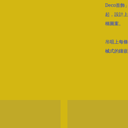
Deco首飾
起，設計上
稱圖案。

吊咀上每條
械式的鑲嵌