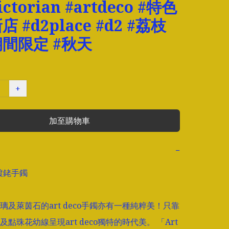
ictorian #artdeco #特色
店 #d2place #d2 #荔枝
期間限定 #秋天
+
加至購物車
−
 鍍銠手鐲

璃及萊茵石的art deco手鐲亦有一種純粹美！只靠
點珠花幼線呈現art deco獨特的時代美。 「Art 