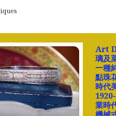
iques
Art
璃及萊
一種
點珠花
時代美
192
業時
機械