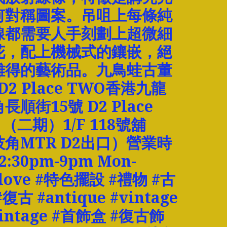
何對稱圖案。吊咀上每條純
線都需要人手刻劃上超微細
花，配上機械式的鑲嵌，絕
難得的藝術品。九鳥蛙古董
 D2 Place TWO香港九龍
長順街15號 D2 Place
 （二期）1/F 118號舖
角MTR D2出口）營業時
:30pm-9pm Mon-
#love #特色擺設 #禮物 #古
復古 #antique #vintage
vintage #首飾盒 #復古飾