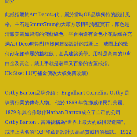
簡介
−
此戒指屬於Art Deco年代，屬於當時OB品牌獨特的設計風
格。主石是6mmx7mm的大顆方形切割海藍寶石，顏色是
清澈美麗如碧海的淺藍綠色，平台兩邊有金色小花點綴在充
滿Art Deco時期對稱幾何建築設計的戒圈上。戒圈上的幾
何刻花如華麗的牆柱般，甚具建築美學。用料是高貴的10k
白金及黃金，戴上手就是奢華又百搭的古董戒指。

Hk Size: 11(可補金價改大或免費改細)

Ostby Barton品牌介紹： Engalhart Cornelius Ostby 是
珠寶行業的傳奇人物。 他於 1869 年從挪威移民到美國。 
1879 年與合作夥伴Nathan Barton成立了自己的公司 
Ostby Barton，當時被稱為“世界上最大的戒指製造商”。 
戒指上著名的“OB”印章是設計與高品質戒指的標誌。 1912 