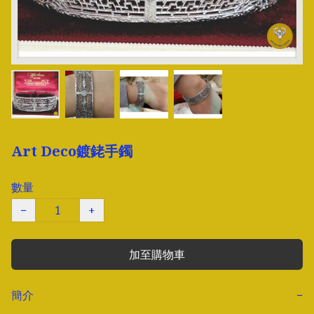
Art Deco鍍銠手鐲
數量
−
+
加至購物車
簡介
−