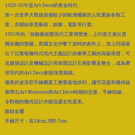
1920~35年是Art Deco的黄金時代，

第一次世界大戰後損傷較少的歐洲國家的人民重振各類工
業，亦開始享受藝術，娛樂，電影等行業。

1925年的「裝飾藝術暨現代工業博覽會」上印度王展出貴
國珍藏的寶藏，異國文化沖擊了當時的創作人，加上同場展
出了以繁複幾何式現代主義設計的奢華工藝的高級珠寶，可
見建築設計及機械設計與珠寶設計互相影響及整合，成為摩
登現代的Art Deco創新珠寶風格。

優美的波浪型手鍊圖案工整重復地排列，縷空花葉和幾何線
條帶出Art Nouveau和Art Deco時期的交接，手鍊幼細，
令對稱的幾何設計亦能流露女性柔美。

鍍銠金屬

手鍊尺寸：長18cm, 闊0.7cm