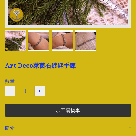
Art Deco萊茵石鍍銠手鍊
數量
−
+
加至購物車
簡介
−