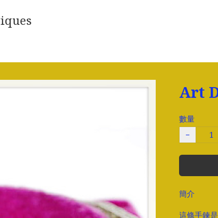
iques
Art
數量
−
簡介
這條手鍊是