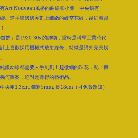
有Art Nouveau風格的曲線和小葉，中央鑲有一
綴。連手鍊邊邊亦刻上細緻的縷空花紋，越細看越
！

eco首飾」是1920-30s 的飾物，當時是科學工業時代
計上喜歡採用機械式放射線條，特徵是講究完美幾
。

純銀幼線都需要人手刻劃上超微細的珠花，配上機
幾何圖案，絕對是難得的藝術品。

央粗1.3cm, 鍊粗5mm, 長18cm（可免費改短）