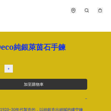
 Deco純銀萊茵石手鍊
+
加至購物車
−
1920~30年代製造的，以純銀造出細膩的縷空鍊