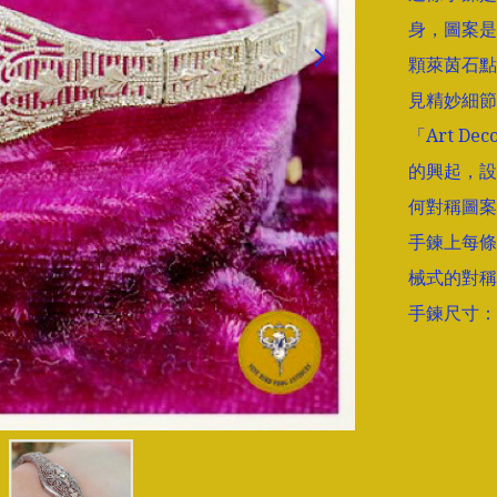
身，圖案是
顆萊茵石點
見精妙細節
「Art D
的興起，設
何對稱圖案
手鍊上每條
械式的對稱
手鍊尺寸：中