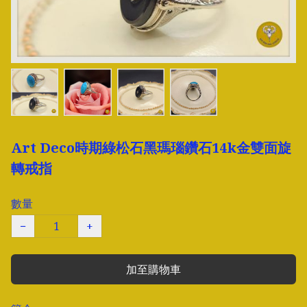
Art Deco時期綠松石黑瑪瑙鑽石14k金雙面旋
轉戒指
數量
−
+
加至購物車