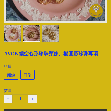
AVON縷空心形珍珠頸鍊、橢圓形珍珠耳環
項目
頸鍊
耳環
數量
−
+