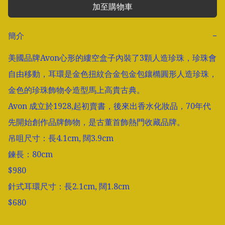
加至購物車
簡介
−
美國品牌Avon心形的縷空盒子內裝了3顆人造珍珠，珍珠會
自由移動，耳環是金色扭紋合金包金包鑲橢圓形人造珍珠，
金色的珍珠飾物令造型馬上高貴古典。

Avon 成立於1928,起初賣書，後來出香水化妝品，70年代
先開始創作品牌飾物，是古董首飾熱門收藏品牌。

吊咀尺寸：長4.1cm, 闊3.9cm

鍊長：80cm

$980

針式耳環尺寸：長2.1cm, 闊1.8cm

$680