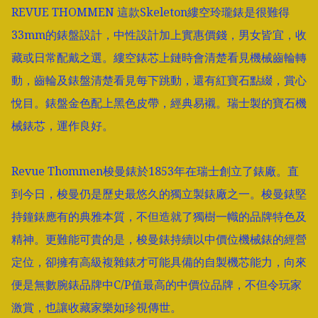
REVUE THOMMEN 這款Skeleton縷空玲瓏錶是很難得
33mm的錶盤設計，中性設計加上實惠價錢，男女皆宜，收
藏或日常配戴之選。縷空錶芯上鏈時會清楚看見機械齒輪轉
動，齒輪及錶盤清楚看見每下跳動，還有紅寶石點綴，賞心
悅目。錶盤金色配上黑色皮帶，經典易襯。瑞士製的寶石機
械錶芯，運作良好。

Revue Thommen梭曼錶於1853年在瑞士創立了錶廠。直
到今日，梭曼仍是歷史最悠久的獨立製錶廠之一。梭曼錶堅
持鐘錶應有的典雅本質，不但造就了獨樹一幟的品牌特色及
精神。更難能可貴的是，梭曼錶持續以中價位機械錶的經營
定位，卻擁有高級複雜錶才可能具備的自製機芯能力，向來
便是無數腕錶品牌中C/P值最高的中價位品牌，不但令玩家
激賞，也讓收藏家樂如珍視傳世。
