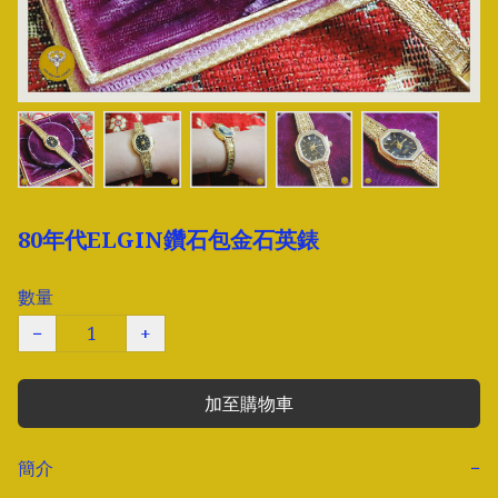
80年代ELGIN鑽石包金石英錶
數量
−
+
加至購物車
簡介
−