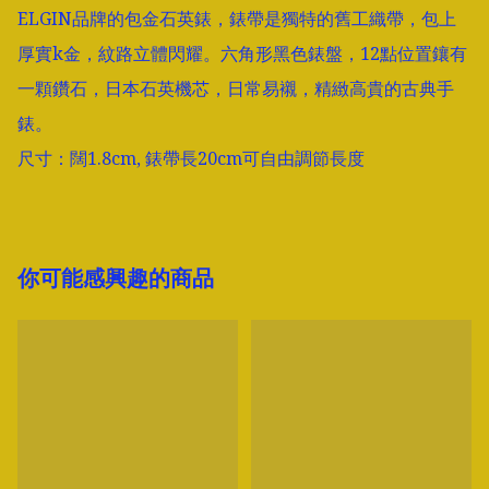
ELGIN品牌的包金石英錶，錶帶是獨特的舊工織帶，包上
厚實k金，紋路立體閃耀。六角形黑色錶盤，12點位置鑲有
一顆鑽石，日本石英機芯，日常易襯，精緻高貴的古典手
錶。

尺寸：闊1.8cm, 錶帶長20cm可自由調節長度
你可能感興趣的商品