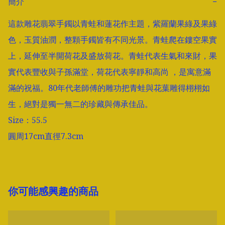
簡介
−
這款雕花翡翠手鐲以青蛙和蓮花作主題，紫羅蘭果綠及果綠
色，玉質油潤，整顆手鐲皆有不同光景。青蛙爬在鏤空果實
上，延伸至半開荷花及盛放荷花。青蛙代表生氣和來財，果
實代表豐收與子孫滿堂，荷花代表寧靜和高尚 ，是寓意滿
滿的祝福。80年代老師傅的雕功把青蛙與花葉雕得栩栩如
生，絕對是獨一無二的珍藏與傳承佳品。

Size：55.5

圓周17cm直徑7.3cm
你可能感興趣的商品