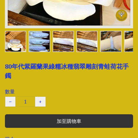
80年代紫羅蘭果綠糯冰種翡翠雕刻青蛙荷花手
鐲
數量
−
+
加至購物車