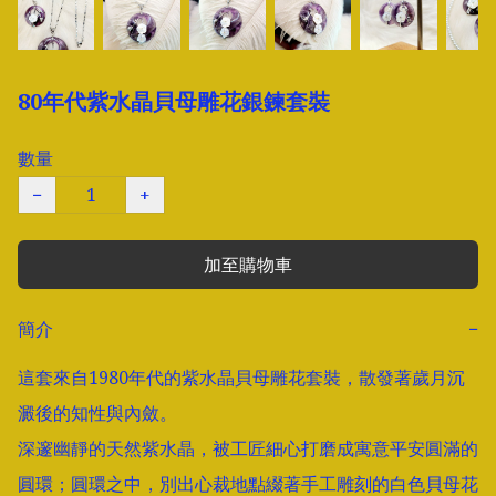
80年代紫水晶貝母雕花銀鍊套裝
數量
−
+
加至購物車
簡介
−
這套來自1980年代的紫水晶貝母雕花套裝，散發著歲月沉
澱後的知性與內斂。

深邃幽靜的天然紫水晶，被工匠細心打磨成寓意平安圓滿的
圓環；圓環之中，別出心裁地點綴著手工雕刻的白色貝母花