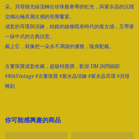
朵。貝母隨光線流轉出珍珠般奢華的虹光，與紫水晶的沉穩
交織出極具層次感的視覺饗宴。

成套的耳環與項鍊，純銀的線條既有時代的復古感，又帶著
一抹中式的古典詩意。

戴上它，就像把一朵永不凋謝的優雅，隨身配戴。

古董珠寶成套收藏，超級特惠價，歡迎 DM 詢問細節

#80sVintage #古董珠寶 #紫水晶項鍊 #紫水晶耳環 #貝母
雕刻
你可能感興趣的商品