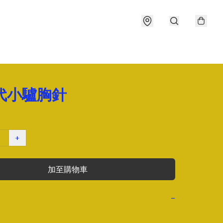
年代小驢胸針
+
加至購物車
−