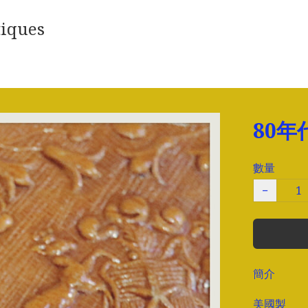
iques
80
數量
−
簡介
美國製
