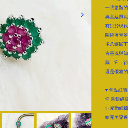
一眼驚豔的
典宮廷風範 
有別於現代
圍繞著青翠
多爪鑲嵌下
古靈魂與知
戴上它，彷
還是優雅的
♥️ 焦點
💚 圍鑲
✨ 精緻細
線完美穿透