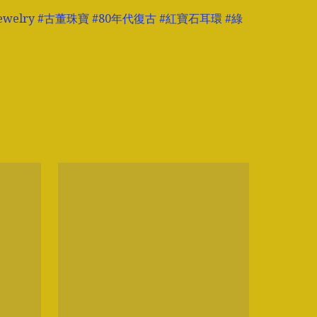
eJewelry #古董珠寶 #80年代復古 #紅寶石耳環 #綠