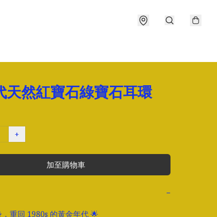
年代天然紅寶石綠寶石耳環
+
加至購物車
−
，重回 1980s 的黃金年代 🌟
