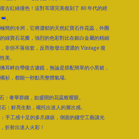
復古紅綠撞色！這對耳環完美復刻了 80 年代的經
👑。

極簡的冷冽，它將濃郁的天然紅寶石作花蕊，外圈
的綠寶石花瓣，強烈的色彩對比在銀白金屬的精細
，非但不落俗套，反而散發出濃濃的 Vintage 復
性美。

彿耳畔自帶復古濾鏡，無論是搭配簡單的小黑裙，
襯衫，都能一秒點亮整體氣場。

紅寶石：奢華群鑲，如盛開的花蕊般耀眼。

綠寶石：鮮亮生動，襯托出迷人的層次感。

節：手工感十足的多爪鑲嵌，側面的鏤空工藝讓光
，折射出迷人火彩！
