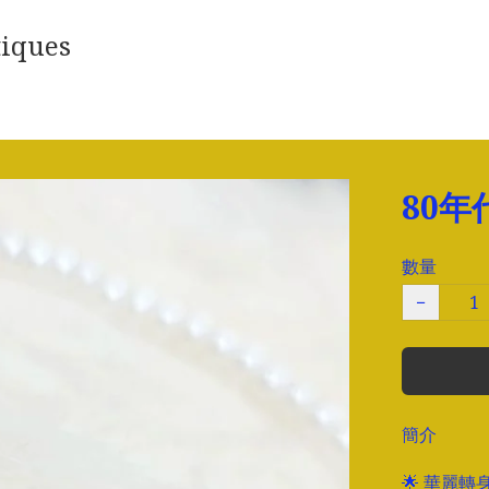
iques
80
數量
−
簡介
🌟 華麗轉身