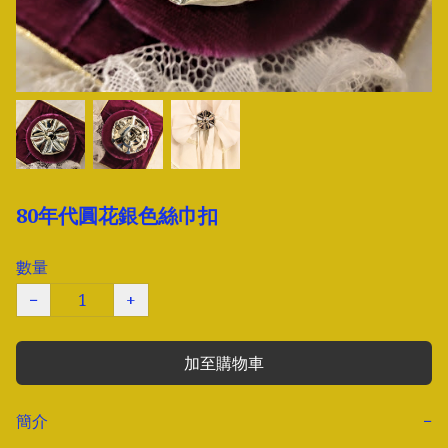
80年代圓花銀色絲巾扣
數量
−
+
加至購物車
簡介
−