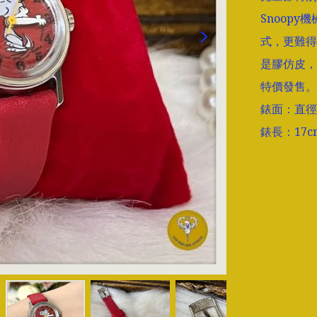
Snoop
式，更難得
是膠仿皮，
特價發售。

錶面：直徑2.
錶長：17