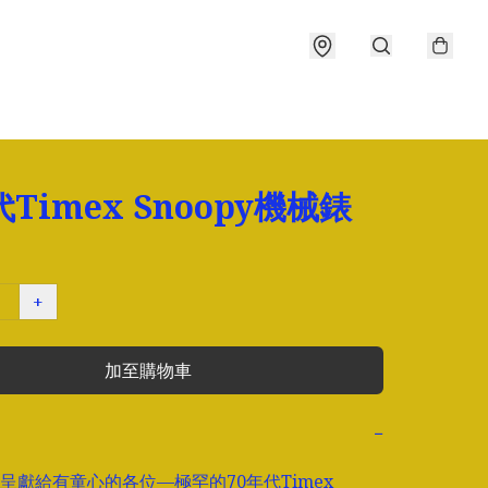
代Timex Snoopy機械錶
+
加至購物車
−
呈獻給有童心的各位—極罕的70年代Timex 