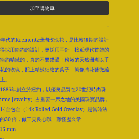
加至購物車
−
0年代的Krementz珊瑚玫瑰花，是比較後期的設計
得採用簡約的設計，更採用耳針，接近現代首飾的
簡約精緻的，真的不要錯過！粉嫩的天然珊瑚以手
苞的玫瑰，配上精緻細紋的葉子，就像將花藝微縮
上。

tz 1886年創立於紐約，以優良品質在20世紀時尚珠
tume Jewelry）占重要一席之地的美國珠寶品牌 , 
金包金（14k Rolled Gold Overlay）是當時法
的30 倍，做工見良心哦！難怪歷久常

15 mm
