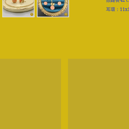
頸鏈長42 c
耳環：11x