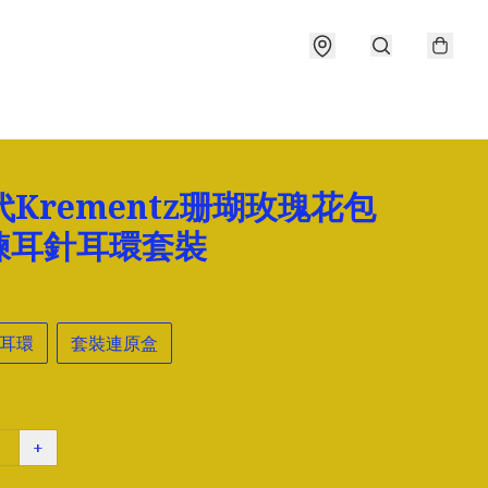
代Krementz珊瑚玫瑰花包
鍊耳針耳環套裝
耳環
套裝連原盒
+