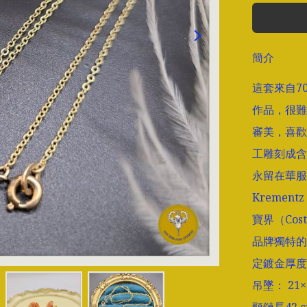
簡介
這套來自7
作品，很難
審美，喜歡
工雕刻成含
永留在華服
Kremen
寶界（Cos
品牌獨特的14
定鍍金厚度
吊墜： 21×