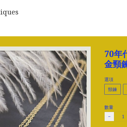
iques
70年
金頸
選項
頸鍊
數量
−