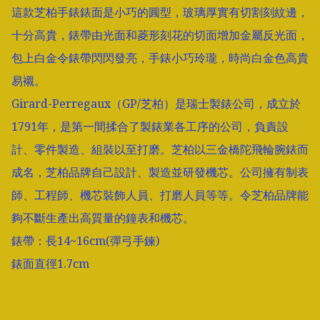
這款芝柏手錶錶面是小巧的圓型，玻璃厚實有切割刻紋邊，
十分高貴，錶帶由光面和菱形刻花的切面增加金屬反光面，
包上白金令錶帶閃閃發亮，手錶小巧玲瓏，時尚白金色高貴
易襯。

Girard-Perregaux（GP/芝柏）是瑞士製錶公司，成立於
1791年，是第一間揉合了製錶業各工序的公司，負責設
計、零件製造、組裝以至打磨。芝柏以三金橋陀飛輪腕錶而
成名，芝柏品牌自己設計、製造並研發機芯。公司擁有制表
師、工程師、機芯裝飾人員、打磨人員等等。令芝柏品牌能
夠不斷生產出高質量的鐘表和機芯。

錶帶：長14~16cm(彈弓手鍊) 

錶面直徑1.7cm