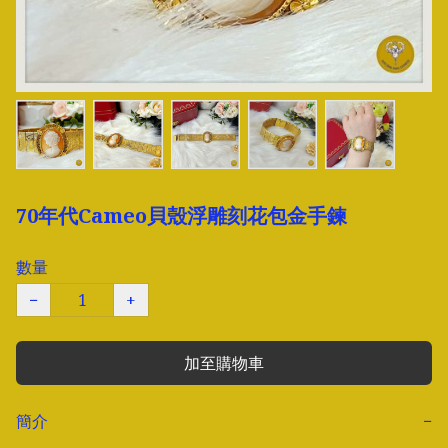
70年代Cameo貝殼浮雕刻花包金手鍊
數量
−
+
加至購物車
簡介
−