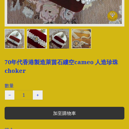
70年代香港製造萊茵石縷空cameo 人造珍珠
choker
數量
−
+
加至購物車