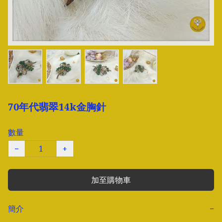
70年代翡翠14k金胸針
數量
−
+
加至購物車
簡介
−