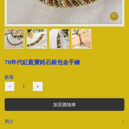
70年代紅藍寶鋯石銀包金手鍊
數量
−
+
加至購物車
簡介
−