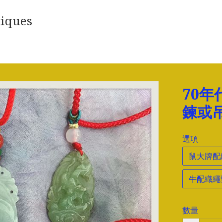
iques
70
鍊或
選項
鼠大牌配
牛配織繩
數量