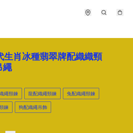
年代生肖冰種翡翠牌配織織頸
吊繩
織繩頸鍊
龍配織繩頸鍊
兔配織繩頸鍊
頸鍊
狗配織繩吊飾