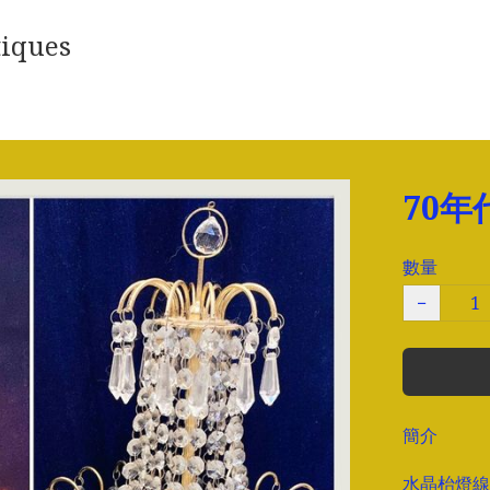
iques
70
數量
−
簡介
水晶枱燈線