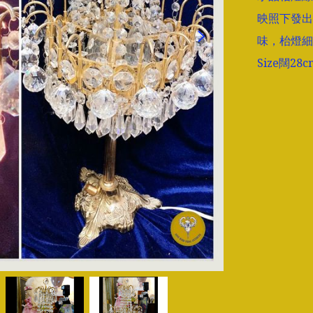
映照下發出
味，枱燈細
Size闊28c