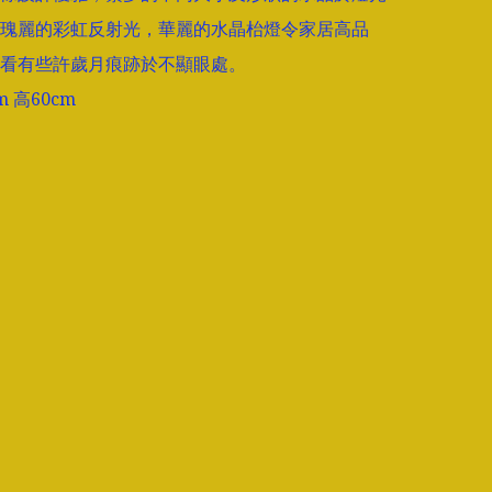
瑰麗的彩虹反射光，華麗的水晶枱燈令家居高品
看有些許歲月痕跡於不顯眼處。

m 高60cm