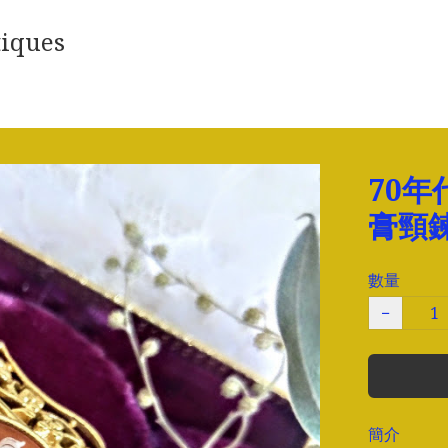
iques
70年
膏頸
數量
−
簡介