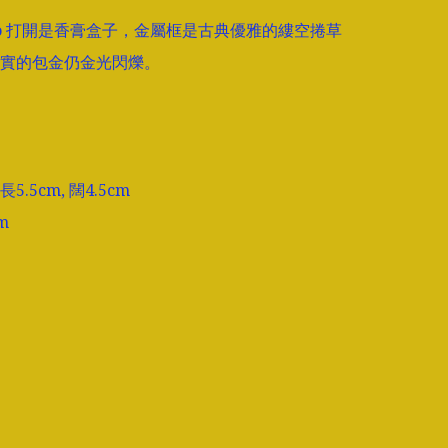
eo 打開是香膏盒子，金屬框是古典優雅的縷空捲草
實的包金仍金光閃爍。

.5cm, 闊4.5cm

m