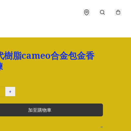
代樹脂cameo合金包金香
鍊
+
加至購物車
−