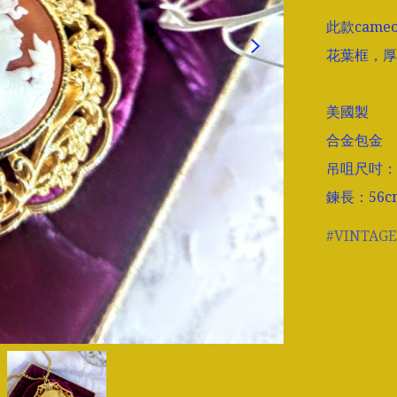
此款cam
花葉框，厚
美國製

合金包金

吊咀尺吋：長5
鍊長：56c
VINTAGE