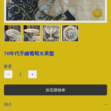
70年代手繪葡萄水果盤
數量
−
+
加至購物車
簡介
−