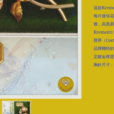
這款Kre
每片迷你花
雅，高貴易
Kremen
寶界（Cos
品牌獨特的14
定鍍金厚度
胸針尺寸：長5