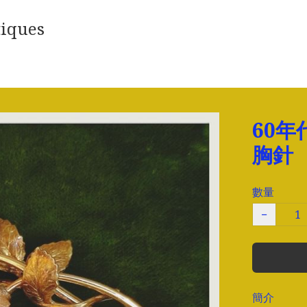
iques
60年
胸針
數量
−
簡介