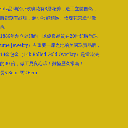
mentz品牌的小玫瑰花有3層花瓣，造工立體自然，
瓣都刻有紋理，超小巧超精緻。玫瑰花束造型優
襯。

tz 1886年創立於紐約，以優良品質在20世紀時尚珠
tume Jewelry）占重要一席之地的美國珠寶品牌 , 
金包金（14k Rolled Gold Overlay）是當時法
的30 倍，做工見良心哦！難怪歷久常新！

.8cm, 闊2.6cm