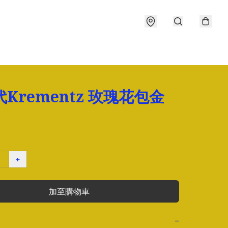
代Krementz 玫瑰花包金
+
加至購物車
−