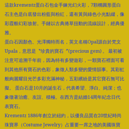
這款krementz蛋白石包金手鍊光幻火彩，7顆橢圓形蛋白
石主色是白底發出粉藍與粉紅，還有黃與綠色小光點綴，像
彩霞般幻彩放射。手鏈以古典捲草扭動的流線設計，經典優
雅。

蛋白石因顏色、光澤獨特而名，英文名稱Opal源自於梵文
Upala，意思是〝珍貴的寶石〞(precious gem) 。 最初被
注意可追溯千年前，因為特有多變遊彩，一顆寶石裡面可看
到其他所有寶石的色彩，象徵人類多變的愛情韻事。其彩虹
般絢麗耀目光芒多彩充滿神秘，五彩繽紛是其它寶石無可比
擬。 蛋白石是10月的誕生石，代表希望、淨白、純潔；也
象徵著治癒、友誼、積極。在西方是結婚14周年紀念日代
表寶石。

Krementz 1886年創立於紐約，以優良品質在20世紀時尚
珠寶界（Costume Jewelry）占重要一席之地的美國珠寶