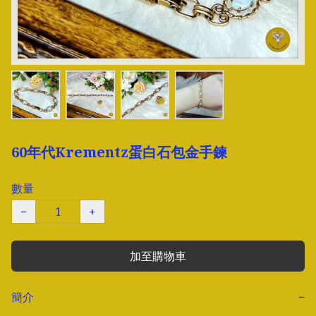
60年代Krementz蛋白石包金手鍊
數量
−
+
加至購物車
簡介
−