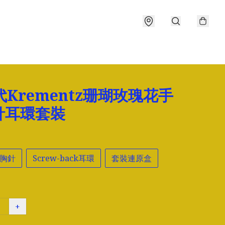
代Krementz珊瑚玫瑰花手
針耳環套裝
胸針
Screw-back耳環
套裝連原盒
+