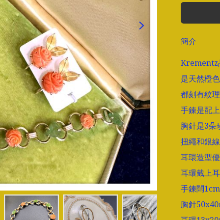
簡介
Kreme
是天然橙色
都刻有紋理
手鍊是配上
胸針是3朵
扭繩和銀線
耳環造型優
耳環戴上耳
手鍊闊1cm長
胸針50x40