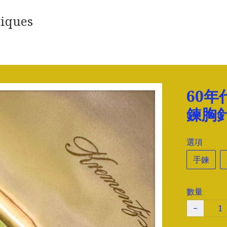
iques
60年
鍊胸
選項
手鍊
數量
−