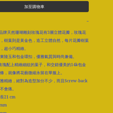
加至購物車
−
ntz品牌天然珊瑚雕刻玫瑰花有3層立體花瓣，玫瑰花
，樹葉則是黃金色，造工立體自然，每片花瓣樹葉
，超小巧精緻。

東陵玉和包金環扣，優雅氣質與時尚兼備。

玫瑰配上精緻細紋的葉子，和交錯優美的14k包金
條，就像將花藝微縮永留在華服上。

雅精緻，絕對為造型加分不少，而且Screw-back
不會痛。

21 cm

mm
