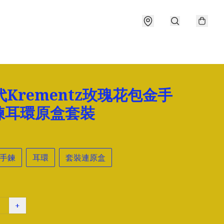
代Krementz玫瑰花包金手
鍊耳環原盒套裝
手鍊
耳環
套裝連原盒
+