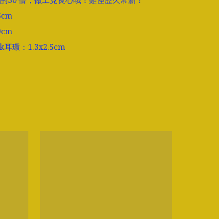
的30 倍，做工見良心哦！難怪歷久常新！

cm

cm

ck耳環：1.3x2.5cm