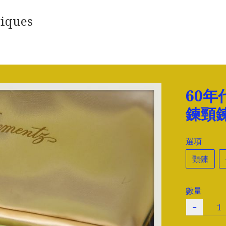
iques
60年
鍊頸
選項
頸鍊
數量
−