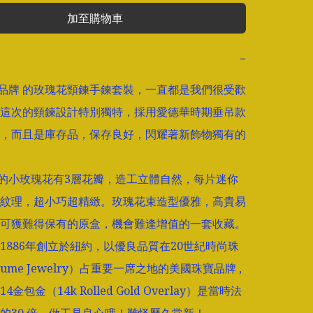
加至購物車
−
ntz品牌 的玫瑰花頸鍊手鍊套裝，一直都是我們很受歡
這次的頸鍊設計特別獨特，採用愛德華時期垂吊款
，而且是庫存品，保存良好，閃耀著新飾物獨有的
ntz的小玫瑰花有3層花瓣，造工立體自然，每片迷你
紋理，超小巧超精緻。玫瑰花束造型優雅，高貴易
可獲難得保有的原盒，機會難逢增值的一套收藏。

tz 1886年創立於紐約，以優良品質在20世紀時尚珠
tume Jewelry）占重要一席之地的美國珠寶品牌 , 
金包金（14k Rolled Gold Overlay）是當時法