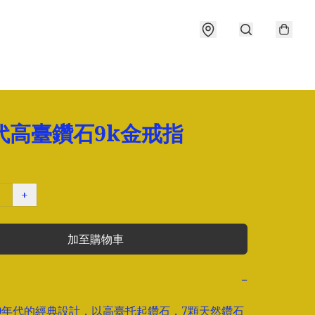
代高臺鑽石9k金戒指
+
加至購物車
−
0年代的經典設計，以高臺托起鑽石，7顆天然鑽石