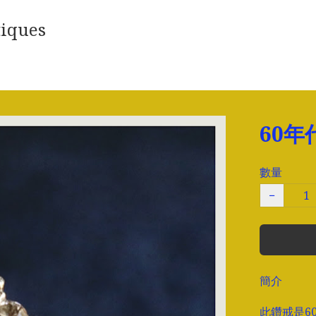
iques
60年
數量
−
簡介
此鑽戒是6