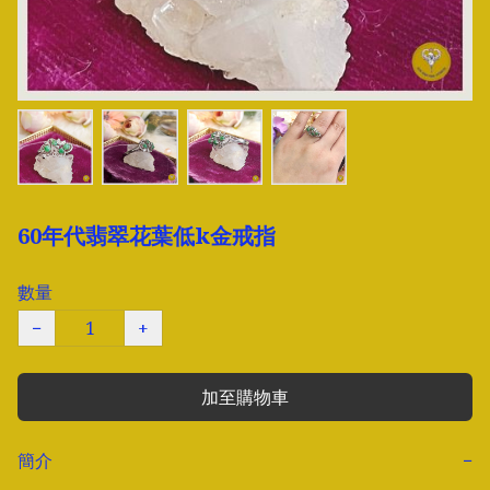
60年代翡翠花葉低k金戒指
數量
−
+
加至購物車
簡介
−