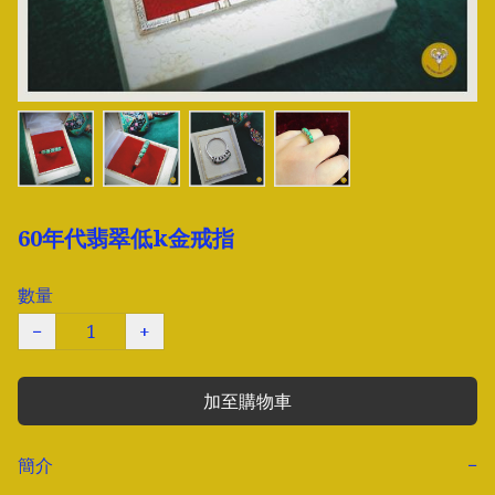
60年代翡翠低k金戒指
數量
−
+
加至購物車
簡介
−