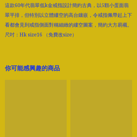
這款60年代翡翠低k金戒指設計簡約古典，以5顆小蛋面翡
翠平排，但特別以立體縷空的高台鑲嵌，令戒指佩帶起上下
看都會見到戒指側面對稱細緻的縷空圖案，簡約大方易襯。

尺吋：Hk size16 （免費改size）
你可能感興趣的商品