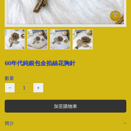
60年代純銀包金掐絲花胸針
數量
−
+
加至購物車
簡介
−