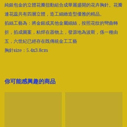
純銀包金的立體花瓣扭動組合成華麗盛開的花卉胸針。花瓣
連花蕊共有四層立體，造工細緻造型優雅的精品。

掐絲工藝為：將金銀或其他金屬細絲，按照花纹的彎曲轉
折，掐成圖案，粘焊在器物上，發源地為波斯，係一種由
五，六世紀已經存在既傳統金工工藝

胸針size：5.4x3.8cm
你可能感興趣的商品