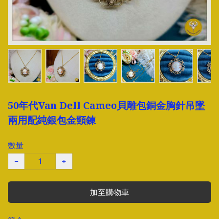
50年代Van Dell Cameo貝雕包銅金胸針吊墜
兩用配純銀包金頸鍊
數量
−
+
加至購物車