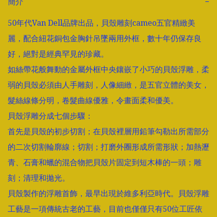
簡介
−
50年代Van Dell品牌出品，貝殼雕刻cameo五官精緻美
麗，配合紐花銅包金胸針吊墜兩用外框，數十年仍保存良
好，絕對是經典罕見的珍藏。

如絲帶花般舞動的金屬外框中央鑲嵌了小巧的貝殼浮雕，柔
弱的貝殼必須由人手雕刻，人像細緻，是五官立體的美女，
髮絲線條分明，卷髮曲線優雅，令畫面柔和優美。

貝殼浮雕分成七個步驟：

首先是貝殼的初步切割；在貝殼裡層用鉛筆勾勒出所需部分
的二次切割輪廓線；切割；打磨外圈形成所需形狀；加熱瀝
青、石膏和蠟的混合物把貝殼片固定到短木棒的一頭；雕
刻；清理和拋光。

貝殼製作的浮雕首飾，最早出現於維多利亞時代。貝殼浮雕
工藝是一項傳統古老的工藝，目前也僅僅只有50位工匠依